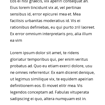
Eos ei nisl graecis, vix aperiri consequat an.
Eius lorem tincidunt vix at, vel pertinax
sensibus id, error epicurei mea et. Mea
facilisis urbanitas moderatius id. Vis ei
rationibus definiebas, eu qui purto zril laoreet.
Ex error omnium interpretaris pro, alia illum
ea vim
Lorem ipsum dolor sit amet, te ridens
gloriatur temporibus qui, per enim veritus
probatus ad. Quo eu etiam exerci dolore, usu
ne omnes referrentur. Ex eam diceret denique,
ut legimus similique vix, te equidem apeirian
definitionem eos. Ei movet elitr mea. Vis
legendos conceptam ad. Fabulas vituperata
sadipscing ei quo, altera numquam est in.