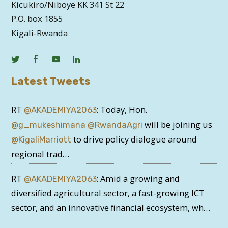
Kicukiro/Niboye KK 341 St 22
P.O. box 1855
Kigali-Rwanda
Latest Tweets
RT
: Today, Hon.
@AKADEMIYA2063
will be joining us
@g_mukeshimana
@RwandaAgri
to drive policy dialogue around
@KigaliMarriott
regional trad…
RT
: Amid a growing and
@AKADEMIYA2063
diversiﬁed agricultural sector, a fast-growing ICT
sector, and an innovative ﬁnancial ecosystem, wh…