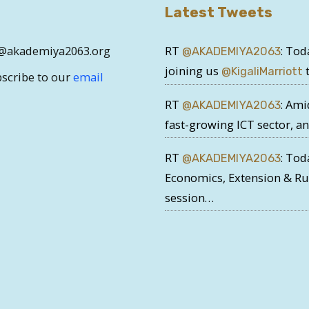
Latest Tweets
ce@akademiya2063.org
RT
: Tod
@AKADEMIYA2063
joining us
t
@KigaliMarriott
bscribe to our
email
RT
: Ami
@AKADEMIYA2063
fast-growing ICT sector, a
RT
: Tod
@AKADEMIYA2063
Economics, Extension & R
session…