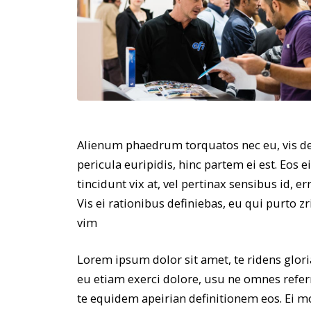
Alienum phaedrum torquatos nec eu, vis detr
pericula euripidis, hinc partem ei est. Eos e
tincidunt vix at, vel pertinax sensibus id, e
Vis ei rationibus definiebas, eu qui purto zr
vim
Lorem ipsum dolor sit amet, te ridens glor
eu etiam exerci dolore, usu ne omnes referr
te equidem apeirian definitionem eos. Ei m