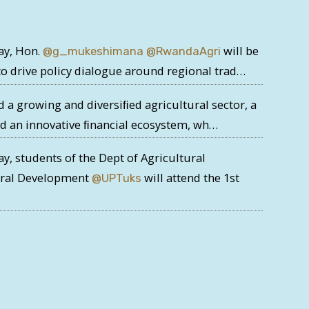
ay, Hon.
will be
@g_mukeshimana
@RwandaAgri
o drive policy dialogue around regional trad…
d a growing and diversiﬁed agricultural sector, a
nd an innovative ﬁnancial ecosystem, wh…
ay, students of the Dept of Agricultural
ural Development
will attend the 1st
@UPTuks