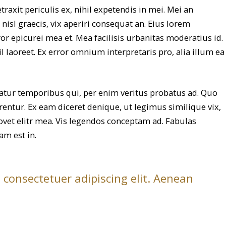
axit periculis ex, nihil expetendis in mei. Mei an
i nisl graecis, vix aperiri consequat an. Eius lorem
rror epicurei mea et. Mea facilisis urbanitas moderatius id.
il laoreet. Ex error omnium interpretaris pro, alia illum ea
iatur temporibus qui, per enim veritus probatus ad. Quo
entur. Ex eam diceret denique, ut legimus similique vix,
ovet elitr mea. Vis legendos conceptam ad. Fabulas
am est in.
 consectetuer adipiscing elit. Aenean