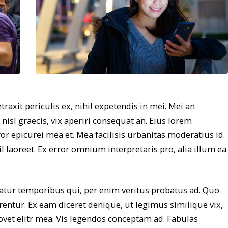
axit periculis ex, nihil expetendis in mei. Mei an
i nisl graecis, vix aperiri consequat an. Eius lorem
rror epicurei mea et. Mea facilisis urbanitas moderatius id.
il laoreet. Ex error omnium interpretaris pro, alia illum ea
iatur temporibus qui, per enim veritus probatus ad. Quo
entur. Ex eam diceret denique, ut legimus similique vix,
ovet elitr mea. Vis legendos conceptam ad. Fabulas