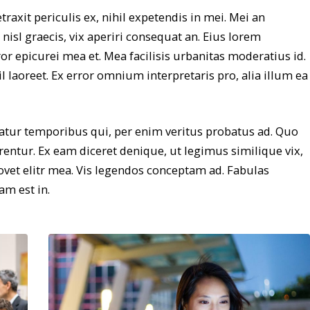
axit periculis ex, nihil expetendis in mei. Mei an
i nisl graecis, vix aperiri consequat an. Eius lorem
rror epicurei mea et. Mea facilisis urbanitas moderatius id.
il laoreet. Ex error omnium interpretaris pro, alia illum ea
iatur temporibus qui, per enim veritus probatus ad. Quo
entur. Ex eam diceret denique, ut legimus similique vix,
ovet elitr mea. Vis legendos conceptam ad. Fabulas
am est in.