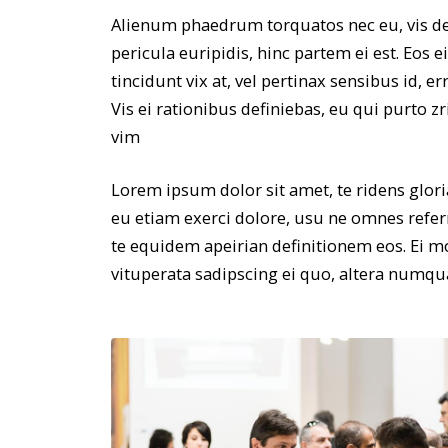
Alienum phaedrum torquatos nec eu, vis detr
pericula euripidis, hinc partem ei est. Eos e
tincidunt vix at, vel pertinax sensibus id, e
Vis ei rationibus definiebas, eu qui purto zr
vim
Lorem ipsum dolor sit amet, te ridens glor
eu etiam exerci dolore, usu ne omnes referr
te equidem apeirian definitionem eos. Ei m
vituperata sadipscing ei quo, altera numqu